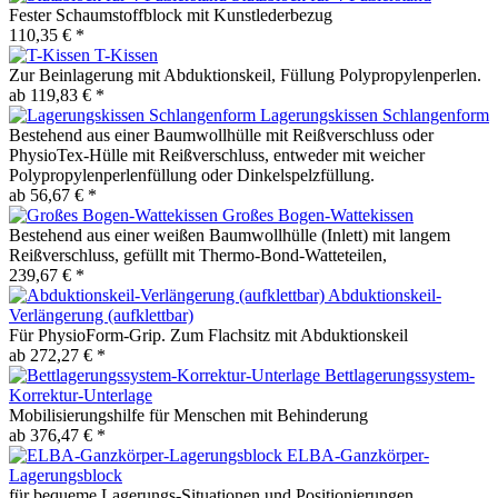
Fester Schaumstoffblock mit Kunstlederbezug
110,35 € *
T-Kissen
Zur Beinlagerung mit Abduktionskeil, Füllung Polypropylenperlen.
ab 119,83 € *
Lagerungskissen Schlangenform
Bestehend aus einer Baumwollhülle mit Reißverschluss oder
PhysioTex-Hülle mit Reißverschluss, entweder mit weicher
Polypropylenperlenfüllung oder Dinkelspelzfüllung.
ab 56,67 € *
Großes Bogen-Wattekissen
Bestehend aus einer weißen Baumwollhülle (Inlett) mit langem
Reißverschluss, gefüllt mit Thermo-Bond-Watteteilen,
239,67 € *
Abduktionskeil-
Verlängerung (aufklettbar)
Für PhysioForm-Grip. Zum Flachsitz mit Abduktionskeil
ab 272,27 € *
Bettlagerungssystem-
Korrektur-Unterlage
Mobilisierungshilfe für Menschen mit Behinderung
ab 376,47 € *
ELBA-Ganzkörper-
Lagerungsblock
für bequeme Lagerungs-Situationen und Positionierungen