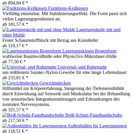
ab 894,84 € *
Funktions-Keilkissen
Vielfältig einsetzbar. Mit Stabilisierungseffekt. Die Form passt sich
vielen Lagerungspositionen an.
ab 181,57 € *
Lagerungskeile mit und
ohne Mulde
Fester Schaumstoffblock mit Bezug aus Kunstleder
ab 119,17 € *
Lagerungskissen Bogenform
wahlweise Baumwollhülle oder PhysioTex-Mikrofaser-Hülle
ab 77,50 € *
Universal- und Ruhematte
aus reißfestem Suratec-Nylon-Gewebe für eine lange Lebensdauer
ab 235,81 € *
Gewichtsdecken
Hilfsmittel zur Körpererfahrung, Steigerung der Tiefensensibilität
durch Einwirkung auf Sensorik und Muskulatur bei der Behandlung
von sensorischen Integrationsstörungen und Erkrankungen des
zentralen Nervensystems.
ab 321,57 € *
Beiß-Schutz-Fausthandschuhe
ab 217,50 € *
Außenhüllen für Lagerungsnest
ab 118,51 € *