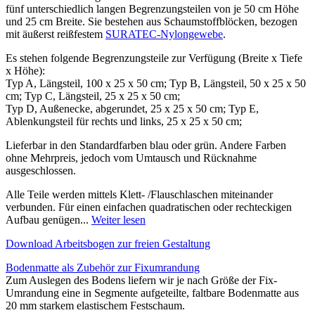
fünf unterschiedlich langen Begrenzungsteilen von je 50 cm Höhe
und 25 cm Breite. Sie bestehen aus Schaumstoffblöcken, bezogen
mit äußerst reißfestem
SURATEC-Nylongewebe
.
Es stehen folgende Begrenzungsteile zur Verfügung (Breite x Tiefe
x Höhe):
Typ A, Längsteil, 100 x 25 x 50 cm; Typ B, Längsteil, 50 x 25 x 50
cm; Typ C, Längsteil, 25 x 25 x 50 cm;
Typ D, Außenecke, abgerundet, 25 x 25 x 50 cm; Typ E,
Ablenkungsteil für rechts und links, 25 x 25 x 50 cm;
Lieferbar in den Standardfarben blau oder grün. Andere Farben
ohne Mehrpreis, jedoch vom Umtausch und Rücknahme
ausgeschlossen.
Alle Teile werden mittels Klett- /Flauschlaschen miteinander
verbunden. Für einen einfachen quadratischen oder rechteckigen
Aufbau genügen...
Weiter lesen
Download Arbeitsbogen zur freien Gestaltung
Bodenmatte als Zubehör zur Fixumrandung
Zum Auslegen des Bodens liefern wir je nach Größe der Fix-
Umrandung eine in Segmente aufgeteilte, faltbare Bodenmatte aus
20 mm starkem elastischem Festschaum.