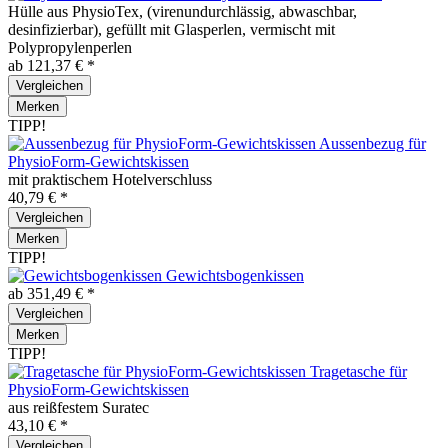
Hülle aus PhysioTex, (virenundurchlässig, abwaschbar,
desinfizierbar), gefüllt mit Glasperlen, vermischt mit
Polypropylenperlen
ab 121,37 € *
Vergleichen
Merken
TIPP!
Aussenbezug für
PhysioForm-Gewichtskissen
mit praktischem Hotelverschluss
40,79 € *
Vergleichen
Merken
TIPP!
Gewichtsbogenkissen
ab 351,49 € *
Vergleichen
Merken
TIPP!
Tragetasche für
PhysioForm-Gewichtskissen
aus reißfestem Suratec
43,10 € *
Vergleichen