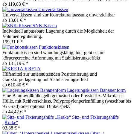
ab 119,83 € *
Universalkissen
Universalkissen sind zur Korrekturanpassung unverzichtbar
ab 13,01 € *
SNK-Kissen
Individuell anpassbare Lagerung durch die Möglichkeit der
Volumenregulierung.
199,31 € *
Funktionskissen
Funktionskissen sind wandlungsfähig, hier geht es um
körpergerechte Anformung mit Stabilisierungseffekt
ab 131,19 € *
KRETA
Hilfsmittel zur unterstützenden Positionierung und
Ganzkörperlagerung mit Stabilisierungseffekt
ab 610,40 € *
Lagerungskissen Bananenform
Eine Baumwollhülle gelb gemustert oder PhysioTex-Mikrofaser-
Hülle, mit Reißverschluss, Polypropylenperlenfüllung (waschbar bis
95 Grad) oder optional Dinkelspelz.
ab 44,42 € *
Sitz- und Fixierungshilfe
„Krake“
93,38 € *
Ober- /