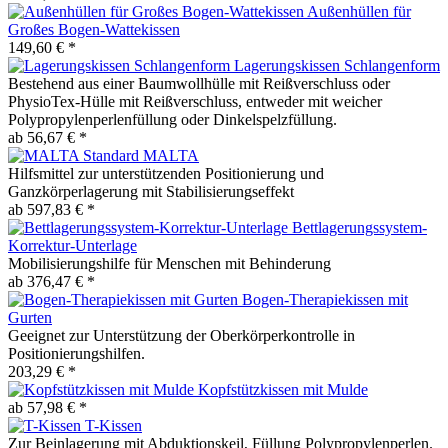
Außenhüllen für
Großes Bogen-Wattekissen
149,60 € *
Lagerungskissen Schlangenform
Bestehend aus einer Baumwollhülle mit Reißverschluss oder
PhysioTex-Hülle mit Reißverschluss, entweder mit weicher
Polypropylenperlenfüllung oder Dinkelspelzfüllung.
ab 56,67 € *
MALTA
Hilfsmittel zur unterstützenden Positionierung und
Ganzkörperlagerung mit Stabilisierungseffekt
ab 597,83 € *
Bettlagerungssystem-
Korrektur-Unterlage
Mobilisierungshilfe für Menschen mit Behinderung
ab 376,47 € *
Bogen-Therapiekissen mit
Gurten
Geeignet zur Unterstützung der Oberkörperkontrolle in
Positionierungshilfen.
203,29 € *
Kopfstützkissen mit Mulde
ab 57,98 € *
T-Kissen
Zur Beinlagerung mit Abduktionskeil, Füllung Polypropylenperlen.