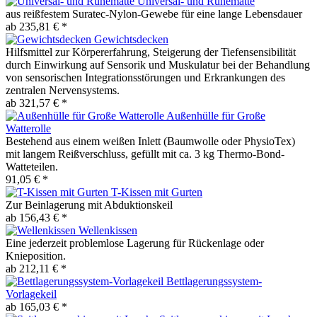
Universal- und Ruhematte
aus reißfestem Suratec-Nylon-Gewebe für eine lange Lebensdauer
ab 235,81 € *
Gewichtsdecken
Hilfsmittel zur Körpererfahrung, Steigerung der Tiefensensibilität
durch Einwirkung auf Sensorik und Muskulatur bei der Behandlung
von sensorischen Integrationsstörungen und Erkrankungen des
zentralen Nervensystems.
ab 321,57 € *
Außenhülle für Große
Watterolle
Bestehend aus einem weißen Inlett (Baumwolle oder PhysioTex)
mit langem Reißverschluss, gefüllt mit ca. 3 kg Thermo-Bond-
Watteteilen.
91,05 € *
T-Kissen mit Gurten
Zur Beinlagerung mit Abduktionskeil
ab 156,43 € *
Wellenkissen
Eine jederzeit problemlose Lagerung für Rückenlage oder
Knieposition.
ab 212,11 € *
Bettlagerungssystem-
Vorlagekeil
ab 165,03 € *