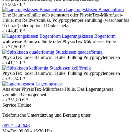
ab 56,67 € *
Lagerungskissen Bananenform
Eine Baumwollhülle gelb gemustert oder PhysioTex-Mikrofaser-
Hülle, mit Reißverschluss, Polypropylenperlenfüllung (waschbar bis
95 Grad) oder optional Dinkelspelz.
ab 44,42 € *
Lagerungskissen Bogenform
wahlweise Baumwollhülle oder PhysioTex-Mikrofaser-Hülle
ab 77,50 € *
Stützkissen quaderförmig
PhysioTex- oder Baumwoll-Hülle, Füllung Polypropylenperlen
ab 41,12 € *
Stützkissen keilförmig
PhysioTex- oder Baumwoll-Hülle, Füllung Polypropylenperlen
ab 32,74 € *
Lagerungsnest
Aus einer PhysioTex-Mikrofaser-Hülle. Das Lagerungsnest
vermittelt Geborgenheit.
ab 351,89 € *
Service Hotline
Telefonische Unterstützung und Beratung unter:
06721 - 42646
Mo-Do: 09:00 - 16:30 Uhr