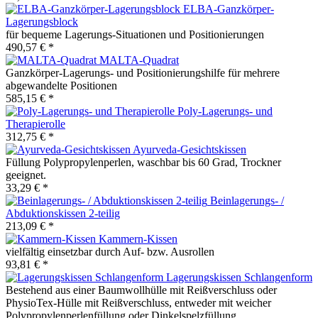
ELBA-Ganzkörper-
Lagerungsblock
für bequeme Lagerungs-Situationen und Positionierungen
490,57 € *
MALTA-Quadrat
Ganzkörper-Lagerungs- und Positionierungshilfe für mehrere
abgewandelte Positionen
585,15 € *
Poly-Lagerungs- und
Therapierolle
312,75 € *
Ayurveda-Gesichtskissen
Füllung Polypropylenperlen, waschbar bis 60 Grad, Trockner
geeignet.
33,29 € *
Beinlagerungs- /
Abduktionskissen 2-teilig
213,09 € *
Kammern-Kissen
vielfältig einsetzbar durch Auf- bzw. Ausrollen
93,81 € *
Lagerungskissen Schlangenform
Bestehend aus einer Baumwollhülle mit Reißverschluss oder
PhysioTex-Hülle mit Reißverschluss, entweder mit weicher
Polypropylenperlenfüllung oder Dinkelspelzfüllung.