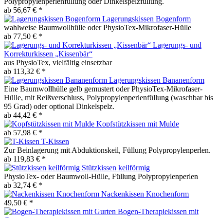
Polypropylenperlenfüllung oder Dinkelspelzfüllung.
ab 56,67 € *
Lagerungskissen Bogenform
wahlweise Baumwollhülle oder PhysioTex-Mikrofaser-Hülle
ab 77,50 € *
Lagerungs- und
Korrekturkissen „Kissenbär“
aus PhysioTex, vielfältig einsetzbar
ab 113,32 € *
Lagerungskissen Bananenform
Eine Baumwollhülle gelb gemustert oder PhysioTex-Mikrofaser-
Hülle, mit Reißverschluss, Polypropylenperlenfüllung (waschbar bis
95 Grad) oder optional Dinkelspelz.
ab 44,42 € *
Kopfstützkissen mit Mulde
ab 57,98 € *
T-Kissen
Zur Beinlagerung mit Abduktionskeil, Füllung Polypropylenperlen.
ab 119,83 € *
Stützkissen keilförmig
PhysioTex- oder Baumwoll-Hülle, Füllung Polypropylenperlen
ab 32,74 € *
Nackenkissen Knochenform
49,50 € *
Bogen-Therapiekissen mit