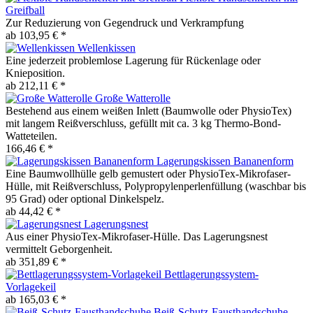
Greifball
Zur Reduzierung von Gegendruck und Verkrampfung
ab 103,95 € *
Wellenkissen
Eine jederzeit problemlose Lagerung für Rückenlage oder
Knieposition.
ab 212,11 € *
Große Watterolle
Bestehend aus einem weißen Inlett (Baumwolle oder PhysioTex)
mit langem Reißverschluss, gefüllt mit ca. 3 kg Thermo-Bond-
Watteteilen.
166,46 € *
Lagerungskissen Bananenform
Eine Baumwollhülle gelb gemustert oder PhysioTex-Mikrofaser-
Hülle, mit Reißverschluss, Polypropylenperlenfüllung (waschbar bis
95 Grad) oder optional Dinkelspelz.
ab 44,42 € *
Lagerungsnest
Aus einer PhysioTex-Mikrofaser-Hülle. Das Lagerungsnest
vermittelt Geborgenheit.
ab 351,89 € *
Bettlagerungssystem-
Vorlagekeil
ab 165,03 € *
Beiß-Schutz-Fausthandschuhe