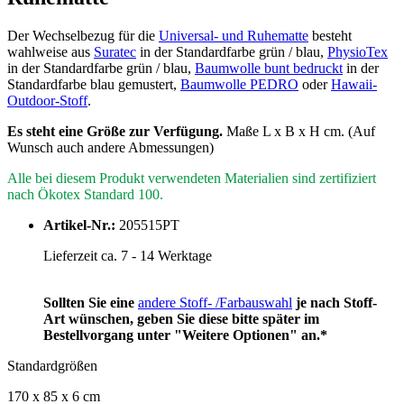
Der Wechselbezug für die
Universal- und Ruhematte
besteht
wahlweise aus
Suratec
in der Standardfarbe grün / blau,
PhysioTex
in der Standardfarbe grün / blau,
Baumwolle bunt bedruckt
in der
Standardfarbe blau gemustert,
Baumwolle PEDRO
oder
Hawaii-
Outdoor-Stoff
.
Es steht eine Größe zur Verfügung.
Maße L x B x H cm. (Auf
Wunsch auch andere Abmessungen)
Alle bei diesem Produkt verwendeten Materialien sind zertifiziert
nach Ökotex Standard 100.
Artikel-Nr.:
205515PT
Lieferzeit ca. 7 - 14 Werktage
Sollten Sie eine
andere Stoff- /Farbauswahl
je nach Stoff-
Art wünschen, geben Sie diese bitte später im
Bestellvorgang unter "Weitere Optionen" an.*
Standardgrößen
170 x 85 x 6 cm